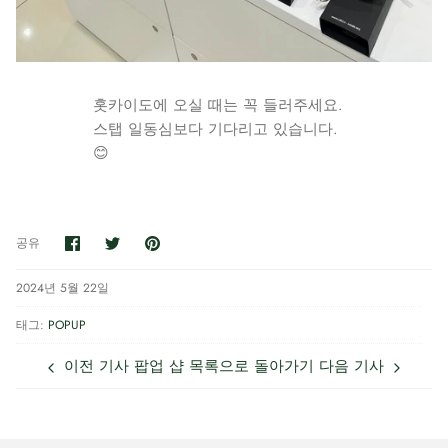
홋카이도에 오실 때는 꼭 들러주세요.
스탭 일동심보다 기다리고 있습니다.
😊
페
트
고
공유
이
위
정
스
터
북
로
2024년 5월 22일
에
공
공
유
태그:
POPUP
유
이전 기사
팝업 샵 목록으로 돌아가기
다음 기사