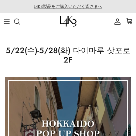
건
L4K3製品をご購入いただく皆さまへ
너
뛰
아이템
이야기
마카롱 시리즈
LABORATORIO 소개
기
가방
솜씨
QUEEN LAKE 시리즈
LABO의 모든 제품
5/22(수)-5/28(화) 다이마루 삿포로
액세서리
특징
CLEAT TOTE 시리즈
로프 어레인지
2F
의류
코팅 서비스
BOSTON 시리즈
협업
백팩 시리즈
골프
SECCHIELLO 시리즈
기타