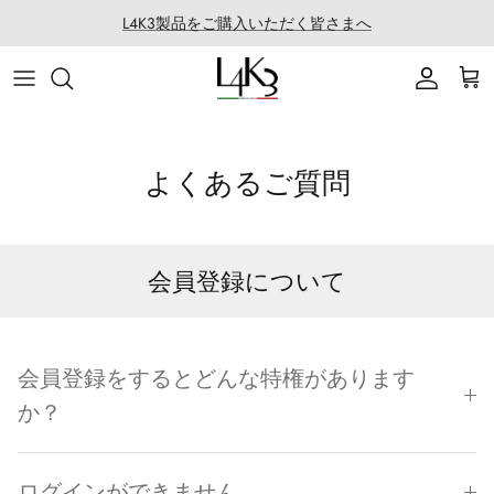
건
L4K3製品をご購入いただく皆さまへ
너
뛰
아이템
이야기
마카롱 시리즈
LABORATORIO 소개
기
가방
솜씨
QUEEN LAKE 시리즈
LABO의 모든 제품
よくあるご質問
액세서리
특징
CLEAT TOTE 시리즈
로프 어레인지
의류
코팅 서비스
BOSTON 시리즈
会員登録について
협업
백팩 시리즈
골프
SECCHIELLO 시리즈
会員登録をするとどんな特権があります
か？
기타
ログインができません。