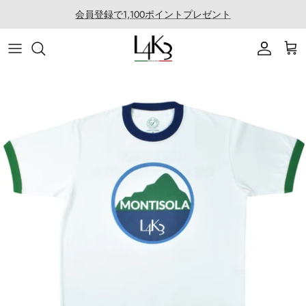
건
会員登録で1,100ポイントプレゼント
너
뛰
아이템
이야기
마카롱 시리즈
LABORATORIO 소개
기
가방
솜씨
QUEEN LAKE 시리즈
LABO의 모든 제품
액세서리
특징
CLEAT TOTE 시리즈
로프 어레인지
의류
코팅 서비스
BOSTON 시리즈
협업
백팩 시리즈
골프
SECCHIELLO 시리즈
기타