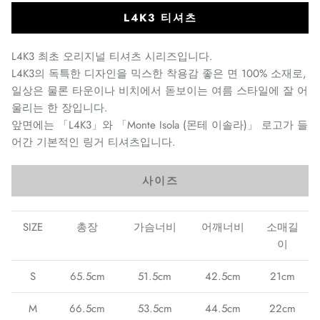
L4K3 티셔츠
L4K3 최초 오리지널 티셔츠 시리즈입니다.
L4K3의 독특한 디자인을 믹스한 착용감 좋은 면 100% 소재로,
일상은 물론 타운이나 비치에서 돋보이는 여름 스타일에 잘 어
울리는 한 장입니다.
앞면에는 「L4K3」와 「
Monte Isola (
몬테 이솔라)
」 로고가 들
어간 기본적인
링거 티
셔츠입니다.
사이즈
SIZE
총장
가슴너비
어깨너비
소매길
이
S
65.5cm
51.5cm
42.5cm
21cm
M
66.5cm
53.5cm
44.5cm
22cm