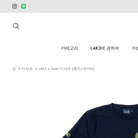
건
너
뛰
검색
기
카테고리
L4K3에 관하여
가
집
티셔츠
L4K3 × muta 티셔츠 (패치/네이비)