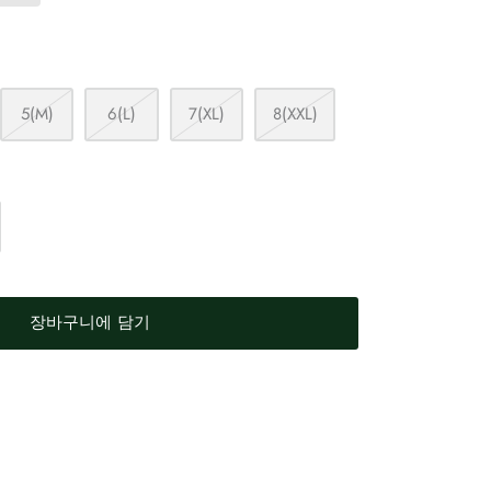
5(M)
6(L)
7(XL)
8(XXL)
장바구니에 담기