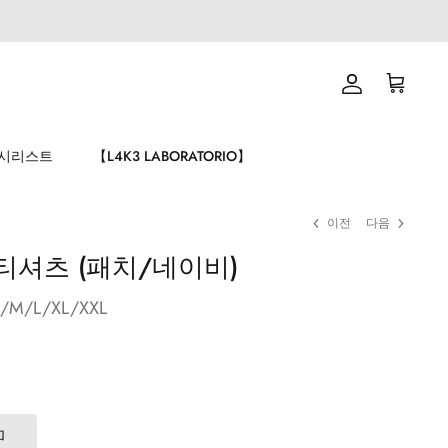
계
장
정
바
구
니
시리스트
【L4K3 LABORATORIO】
이전
다음
ta 티셔츠 (패치/네이비)
/M/L/XL/XXL
加