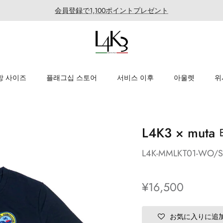
会員登録で1,100ポイントプレゼント
방 사이즈
플래그십 스토어
서비스 이후
아울렛
위
L4K3 × mu
L4K-MMLKT01-WO/S
¥16,500
お気に入りに追