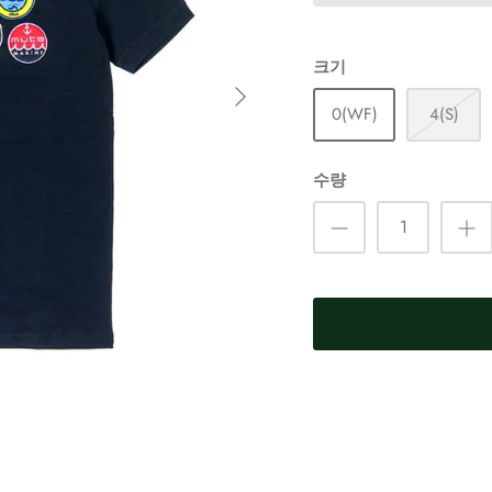
크기
0(WF)
4(S)
수량