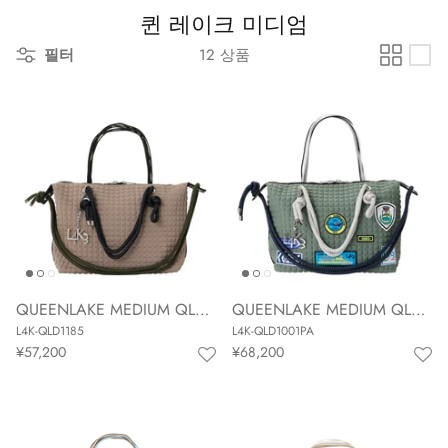
퀸 레이크 미디엄
필터
12 상품
QUEENLAKE MEDIUM QLD-1185
QUEENLAKE MEDIUM QLD-1001PA
L4K-QLD1185
L4K-QLD1001PA
¥57,200
¥68,200