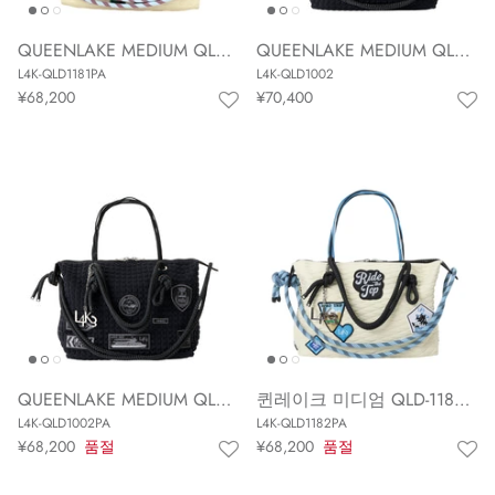
QUEENLAKE MEDIUM QLD-1181PA
QUEENLAKE MEDIUM QLD-1002
L4K-QLD1181PA
L4K-QLD1002
¥68,200
¥70,400
QUEENLAKE MEDIUM QLD-1002PA
퀸레이크 미디엄 QLD-1182PA
L4K-QLD1002PA
L4K-QLD1182PA
¥68,200
품절
¥68,200
품절