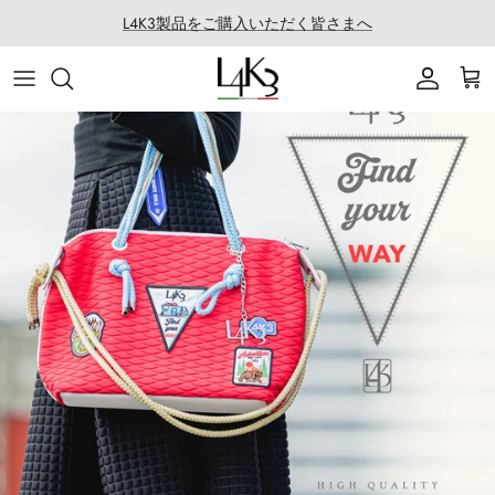
건
L4K3製品をご購入いただく皆さまへ
너
뛰
아이템
이야기
마카롱 시리즈
LABORATORIO 소개
기
가방
솜씨
QUEEN LAKE 시리즈
LABO의 모든 제품
액세서리
특징
CLEAT TOTE 시리즈
로프 어레인지
의류
코팅 서비스
BOSTON 시리즈
협업
백팩 시리즈
골프
SECCHIELLO 시리즈
기타