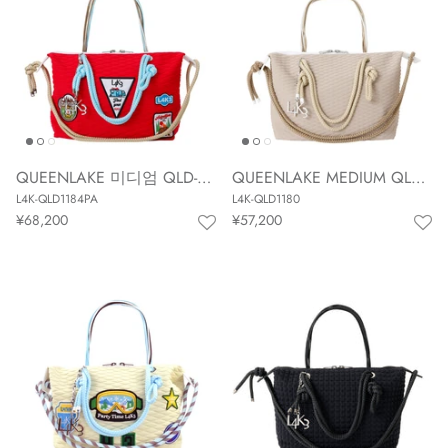
QUEENLAKE 미디엄 QLD-1184PA
QUEENLAKE MEDIUM QLD-1180
L4K-QLD1184PA
L4K-QLD1180
¥68,200
¥57,200