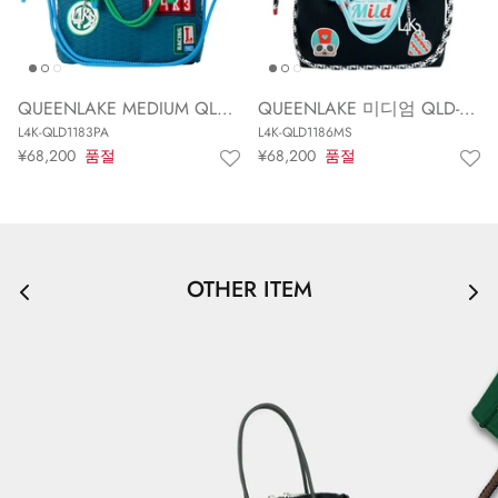
QUEENLAKE MEDIUM QLD-1183PA
QUEENLAKE 미디엄 QLD-1186MS
L4K-QLD1183PA
L4K-QLD1186MS
¥68,200
품절
¥68,200
품절
OTHER ITEM