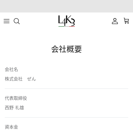
ス
会員登録で1,100ポイントプレゼント
キ
ッ
ITEM
STORY
MACARON series
About LABORATORIO
プ
BAG
CRAFTMANSHIP
QUEEN LAKE series
All Products at LABO
会社概要
ACCESSORY
FEATURES
CLEAT TOTE series
Rope Arrange
APPAREL
COATING SERVICE
BOSTON series
会社名
株式会社 ぜん
COLLABORATION
BACK PACK series
GOLF
SECCHIELLO series
代表取締役
西野 礼雄
OTHER
資本金