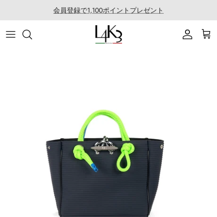
건
会員登録で1,100ポイントプレゼント
너
뛰
아이템
이야기
마카롱 시리즈
LABORATORIO 소개
기
가방
솜씨
QUEEN LAKE 시리즈
LABO의 모든 제품
액세서리
특징
CLEAT TOTE 시리즈
로프 어레인지
의류
코팅 서비스
BOSTON 시리즈
협업
백팩 시리즈
골프
SECCHIELLO 시리즈
기타