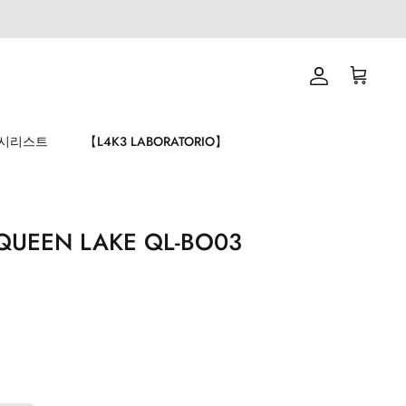
계
장
정
바
구
니
시리스트
【L4K3 LABORATORIO】
 QUEEN LAKE QL-BO03