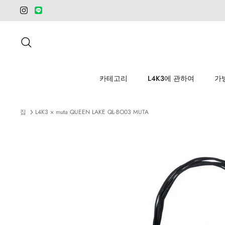
건
너
뛰
검색
기
카테고리
L4K3에 관하여
가
집
L4K3 × muta QUEEN LAKE QL-BO03 MUTA