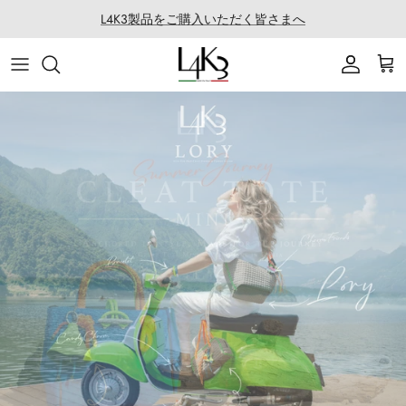
ス
L4K3製品をご購入いただく皆さまへ
キ
ッ
ITEM
STORY
MACARON series
About LABORATORIO
プ
BAG
CRAFTMANSHIP
QUEEN LAKE series
All Products at LABO
ACCESSORY
FEATURES
CLEAT TOTE series
Rope Arrange
APPAREL
COATING SERVICE
BOSTON series
COLLABORATION
BACK PACK series
GOLF
SECCHIELLO series
OTHER