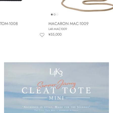
MACARON MAC-1009
MACA
L4K-MAC1009
L4K-MA
¥55,000
¥55,00