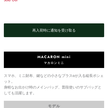
Sold Out
再入荷時に通知を受け取る
MACARON mini
マカロンミニ
スマホ、ミニ財布、鍵などの小さなプラスαが入る縦長ポシェ
ット。
身軽なお出かけ時のメインバッグ、普段使いのサブバッグと
しても活躍します。
モデル