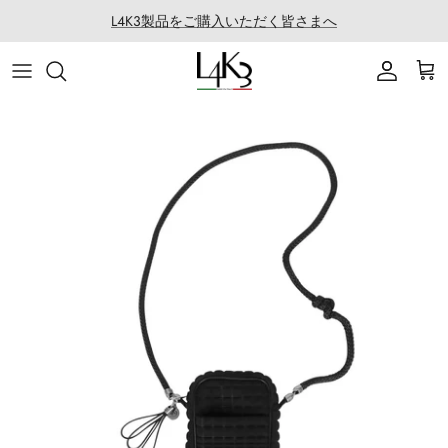
ス
L4K3製品をご購入いただく皆さまへ
キ
ッ
ITEM
STORY
MACARON series
About LABORATORIO
プ
BAG
CRAFTMANSHIP
QUEEN LAKE series
All Products at LABO
ACCESSORY
FEATURES
CLEAT TOTE series
Rope Arrange
APPAREL
COATING SERVICE
BOSTON series
COLLABORATION
BACK PACK series
GOLF
SECCHIELLO series
OTHER