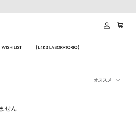
ア
カ
カ
ー
ウ
ト
ン
WISH LIST
【L4K3 LABORATORIO】
ト
Sort
オススメ
by
ません