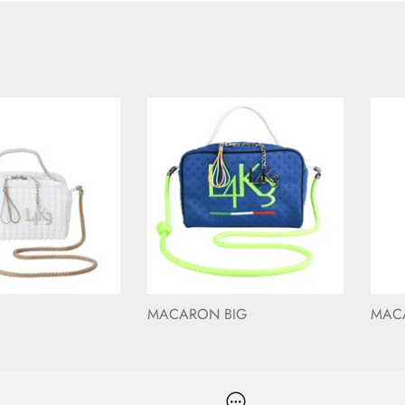
MACARON BIG
MACA