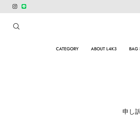
ス
キ
ッ
検索
プ
CATEGORY
ABOUT L4K3
BAG 
申し