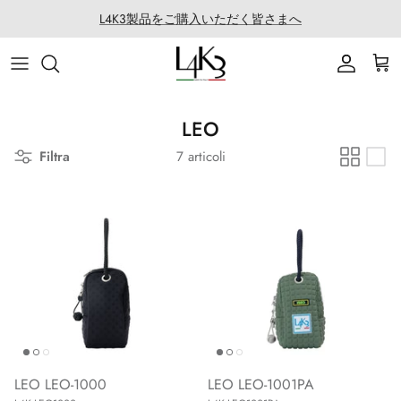
Salta
L4K3製品をご購入いただく皆さまへ
al
contenuto
ITEM
STORY
MACARON series
About LABORATORIO
BAG
CRAFTMANSHIP
QUEEN LAKE series
All Products at LABO
LEO
Filtra
7 articoli
ACCESSORY
FEATURES
CLEAT TOTE series
Rope Arrange
APPAREL
COATING SERVICE
BOSTON series
COLLABORATION
BACK PACK series
GOLF
SECCHIELLO series
OTHER
LEO LEO-1000
LEO LEO-1001PA