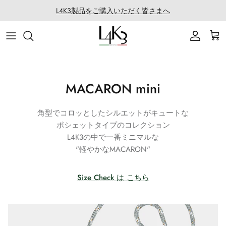
Salta
L4K3製品をご購入いただく皆さまへ
al
contenuto
ITEM
STORY
MACARON series
About LABORATORIO
BAG
CRAFTMANSHIP
QUEEN LAKE series
All Products at LABO
MACARON mini
ACCESSORY
FEATURES
CLEAT TOTE series
Rope Arrange
角型でコロッとしたシルエットがキュートな
APPAREL
COATING SERVICE
BOSTON series
ポシェットタイプのコレクション
L4K3の中で一番ミニマルな
COLLABORATION
BACK PACK series
"軽やかなMACARON"
GOLF
SECCHIELLO series
Size Check は こちら
OTHER