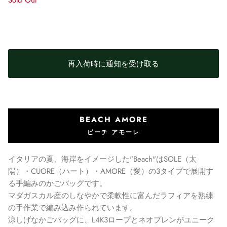
Sold Out
再入荷時に通知を受け取る
BEACH AMORE
ビーチ アモーレ
イタリアの夏、海岸をイメージした"Beach"はSOLE（太
陽）・CUORE（ハート）・AMORE（愛）の3タイプで展開す
る手編みのかごバッグです。
マダガスカル産のしなやかで柔軟性に富んだラフィアを熟練
の手作業で編み込み作られています。
涼しげなかごバッグに、L4K3ロープとネオプレンがユニーク