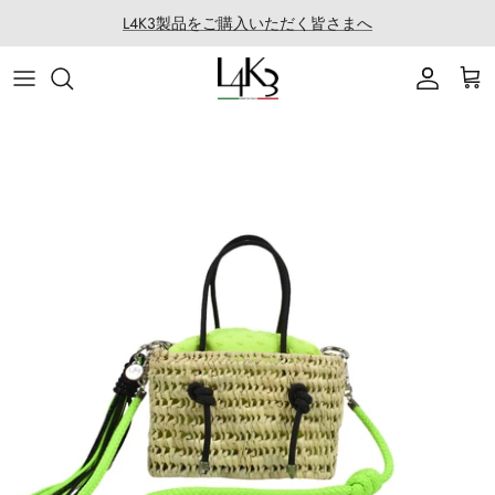
ス
L4K3製品をご購入いただく皆さまへ
キ
ッ
ITEM
STORY
MACARON series
About LABORATORIO
プ
BAG
CRAFTMANSHIP
QUEEN LAKE series
All Products at LABO
ACCESSORY
FEATURES
CLEAT TOTE series
Rope Arrange
APPAREL
COATING SERVICE
BOSTON series
COLLABORATION
BACK PACK series
GOLF
SECCHIELLO series
OTHER