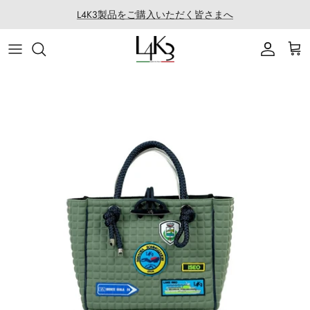
ス
L4K3製品をご購入いただく皆さまへ
キ
ッ
ITEM
STORY
MACARON series
About LABORATORIO
プ
BAG
CRAFTMANSHIP
QUEEN LAKE series
All Products at LABO
ACCESSORY
FEATURES
CLEAT TOTE series
Rope Arrange
APPAREL
COATING SERVICE
BOSTON series
COLLABORATION
BACK PACK series
GOLF
SECCHIELLO series
OTHER