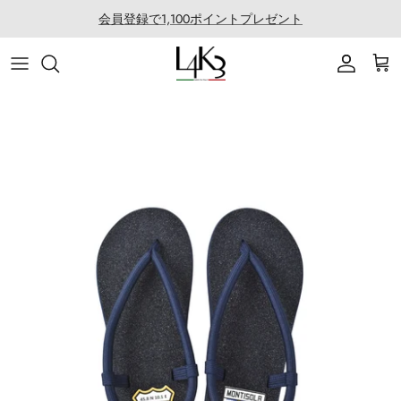
ス
会員登録で1,100ポイントプレゼント
キ
ッ
ITEM
STORY
MACARON series
About LABORATORIO
プ
BAG
CRAFTMANSHIP
QUEEN LAKE series
All Products at LABO
ACCESSORY
FEATURES
CLEAT TOTE series
Rope Arrange
APPAREL
COATING SERVICE
BOSTON series
COLLABORATION
BACK PACK series
GOLF
SECCHIELLO series
OTHER