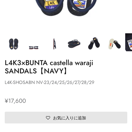
L4K3×BUNTA castella waraji
SANDALS【NAVY】
L4K-SHOSABN NV-23/24/25/26/27/28/29
¥17,600
お気に入りに追加