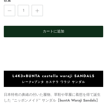
数量
カートに追加
L4K3×BUNTA castella waraji SANDALS
レーク×ブンタ カステラ ワラジ サンダル
日本特有の鼻緒の付いた履物、草鞋や草履に着想を得て誕生
した “ニッポンメイド” サンダル【
buntA Waraji Sandals
】