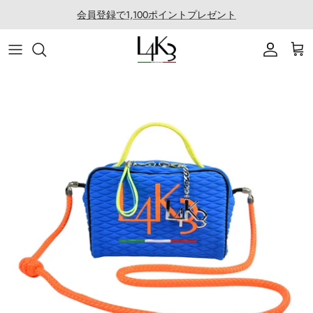
ス
会員登録で1,100ポイントプレゼント
キ
ッ
ITEM
STORY
MACARON series
About LABORATORIO
プ
BAG
CRAFTMANSHIP
QUEEN LAKE series
All Products at LABO
ACCESSORY
FEATURES
CLEAT TOTE series
Rope Arrange
APPAREL
COATING SERVICE
BOSTON series
COLLABORATION
BACK PACK series
GOLF
SECCHIELLO series
OTHER