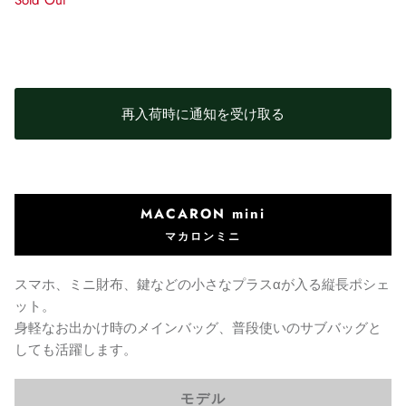
Sold Out
再入荷時に通知を受け取る
MACARON mini
マカロンミニ
スマホ、ミニ財布、鍵などの小さなプラスαが入る縦長ポシェ
ット。
身軽なお出かけ時のメインバッグ、普段使いのサブバッグと
しても活躍します。
モデル