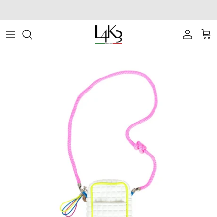
ス
会員登録で1,100ポイントプレゼント
キ
ッ
ITEM
STORY
MACARON series
About LABORATORIO
プ
BAG
CRAFTMANSHIP
QUEEN LAKE series
All Products at LABO
ACCESSORY
FEATURES
CLEAT TOTE series
Rope Arrange
APPAREL
COATING SERVICE
BOSTON series
COLLABORATION
BACK PACK series
GOLF
SECCHIELLO series
OTHER