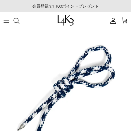
ス
会員登録で1,100ポイントプレゼント
キ
ッ
ITEM
STORY
MACARON series
About LABORATORIO
プ
BAG
CRAFTMANSHIP
QUEEN LAKE series
All Products at LABO
ACCESSORY
FEATURES
CLEAT TOTE series
Rope Arrange
APPAREL
COATING SERVICE
BOSTON series
COLLABORATION
BACK PACK series
GOLF
SECCHIELLO series
OTHER