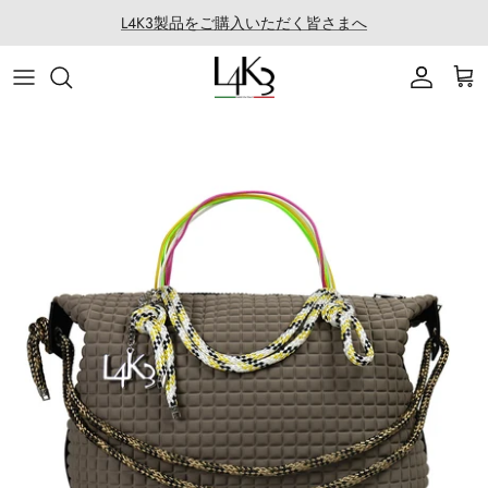
ス
L4K3製品をご購入いただく皆さまへ
キ
ッ
ITEM
STORY
MACARON series
About LABORATORIO
プ
BAG
CRAFTMANSHIP
QUEEN LAKE series
All Products at LABO
ACCESSORY
FEATURES
CLEAT TOTE series
Rope Arrange
APPAREL
COATING SERVICE
BOSTON series
COLLABORATION
BACK PACK series
GOLF
SECCHIELLO series
OTHER